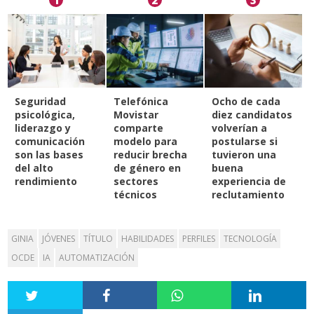
Seguridad
Telefónica
Ocho de cada
psicológica,
Movistar
diez candidatos
liderazgo y
comparte
volverían a
comunicación
modelo para
postularse si
son las bases
reducir brecha
tuvieron una
del alto
de género en
buena
rendimiento
sectores
experiencia de
técnicos
reclutamiento
GINIA
JÓVENES
TÍTULO
HABILIDADES
PERFILES
TECNOLOGÍA
OCDE
IA
AUTOMATIZACIÓN