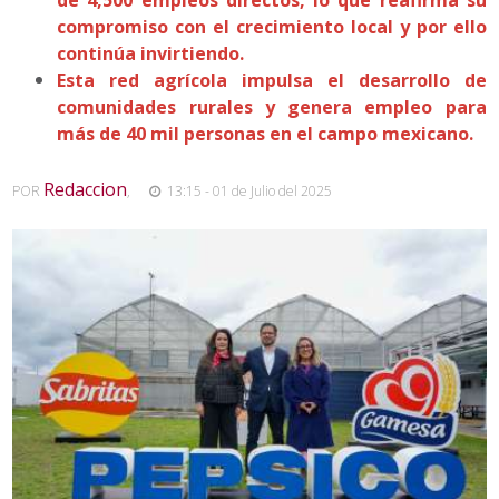
compromiso con el crecimiento local y por ello
continúa invirtiendo.
Esta red agrícola impulsa el desarrollo de
comunidades rurales y genera empleo para
más de 40 mil personas en el campo mexicano.
Redaccion
POR
,
13:15 - 01 de Julio del 2025