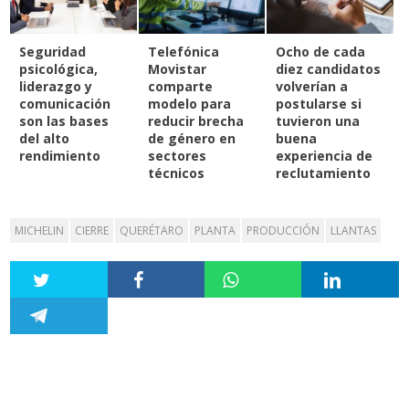
Seguridad
Telefónica
Ocho de cada
psicológica,
Movistar
diez candidatos
liderazgo y
comparte
volverían a
comunicación
modelo para
postularse si
son las bases
reducir brecha
tuvieron una
del alto
de género en
buena
rendimiento
sectores
experiencia de
técnicos
reclutamiento
MICHELIN
CIERRE
QUERÉTARO
PLANTA
PRODUCCIÓN
LLANTAS