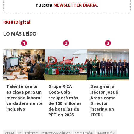
nuestra
NEWSLETTER DIARIA
.
RRHHDigital
LO MÁS LEÍDO
1
2
3
Talento senior
Grupo RICA
Designan a
es clave para un
Coca-Cola
Héctor Josué
mercado laboral
recuperó más
Arcos como
verdaderamente
de 100 millones
Director
inclusivo
de botellas de
interino en
PET en 2025
CFCRL
KPMG
IA
MÉXICO
CENTROAMÉRICA
ADOPCIÓN
INVERSIÓN