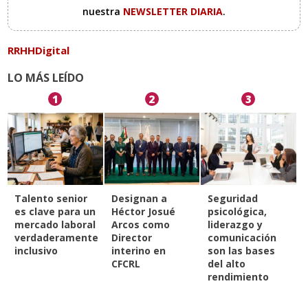
nuestra
NEWSLETTER DIARIA
.
RRHHDigital
LO MÁS LEÍDO
1
2
3
Talento senior
Designan a
Seguridad
es clave para un
Héctor Josué
psicológica,
mercado laboral
Arcos como
liderazgo y
verdaderamente
Director
comunicación
inclusivo
interino en
son las bases
CFCRL
del alto
rendimiento