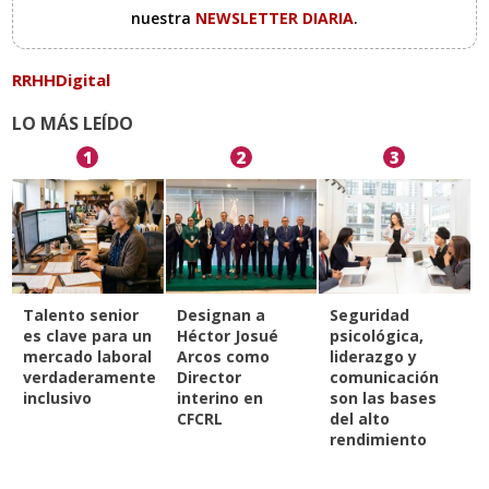
nuestra
NEWSLETTER DIARIA
.
RRHHDigital
LO MÁS LEÍDO
1
2
3
Talento senior
Designan a
Seguridad
es clave para un
Héctor Josué
psicológica,
mercado laboral
Arcos como
liderazgo y
verdaderamente
Director
comunicación
inclusivo
interino en
son las bases
CFCRL
del alto
rendimiento