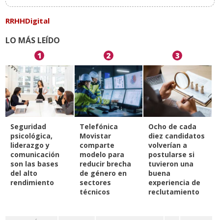
RRHHDigital
LO MÁS LEÍDO
1
2
3
Seguridad
Telefónica
Ocho de cada
psicológica,
Movistar
diez candidatos
liderazgo y
comparte
volverían a
comunicación
modelo para
postularse si
son las bases
reducir brecha
tuvieron una
del alto
de género en
buena
rendimiento
sectores
experiencia de
técnicos
reclutamiento