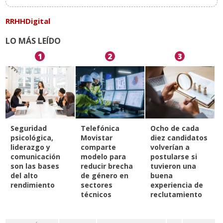
RRHHDigital
LO MÁS LEÍDO
1
2
3
Seguridad
Telefónica
Ocho de cada
psicológica,
Movistar
diez candidatos
liderazgo y
comparte
volverían a
comunicación
modelo para
postularse si
son las bases
reducir brecha
tuvieron una
del alto
de género en
buena
rendimiento
sectores
experiencia de
técnicos
reclutamiento