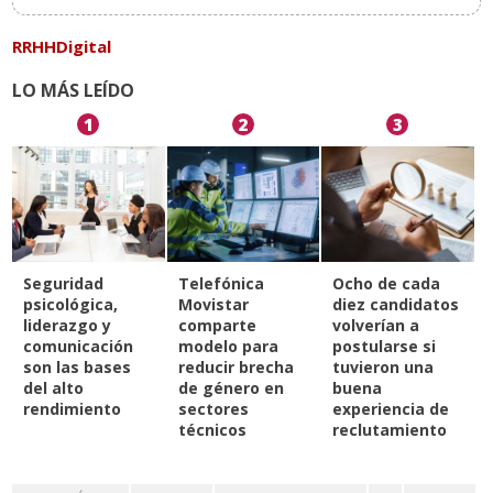
RRHHDigital
LO MÁS LEÍDO
1
2
3
Seguridad
Telefónica
Ocho de cada
psicológica,
Movistar
diez candidatos
liderazgo y
comparte
volverían a
comunicación
modelo para
postularse si
son las bases
reducir brecha
tuvieron una
del alto
de género en
buena
rendimiento
sectores
experiencia de
técnicos
reclutamiento