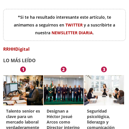
*Si te ha resultado interesante este artículo, te
animamos a seguirnos en
TWITTER
y a suscribirte a
nuestra
NEWSLETTER DIARIA
.
RRHHDigital
LO MÁS LEÍDO
1
2
3
Talento senior es
Designan a
Seguridad
clave para un
Héctor Josué
psicológica,
mercado laboral
Arcos como
liderazgo y
verdaderamente
Director interino
comunicación