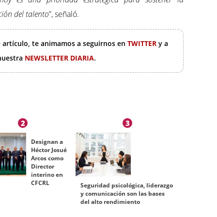
ión del talento
”, señaló.
e artículo, te animamos a seguirnos en
TWITTER
y a
 nuestra
NEWSLETTER DIARIA
.
2
3
Designan a
Héctor Josué
Arcos como
Director
interino en
CFCRL
Seguridad psicológica, liderazgo
y comunicación son las bases
del alto rendimiento