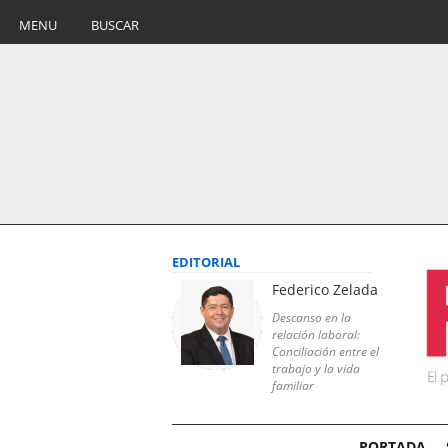
MENU
BUSCAR
EDITORIAL
Federico Zelada
Descanso en la
relación laboral:
Conciliación entre el
trabajo y la vida
familiar
PORTADA