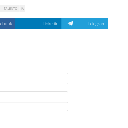
N
TALENTO
IA
cebook
Linkedin
Telegram