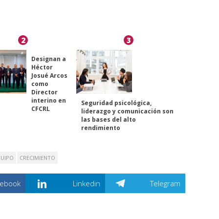
2
3
Designan a
Héctor
Josué Arcos
como
Director
interino en
Seguridad psicológica,
CFCRL
liderazgo y comunicación son
las bases del alto
rendimiento
UIPO
CRECIMIENTO
cebook
Linkedin
Telegram