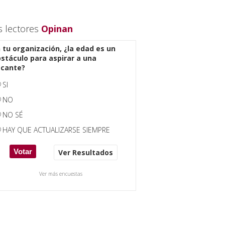
s lectores
Opinan
 tu organización, ¿la edad es un
stáculo para aspirar a una
acante?
SI
NO
NO SÉ
HAY QUE ACTUALIZARSE SIEMPRE
Ver Resultados
Ver más encuestas