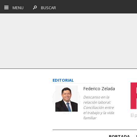
MENU
BUSCAR
EDITORIAL
Federico Zelada
Descanso en la
relación laboral:
Conciliación entre
el trabajo y la vida
familiar
PORTADA