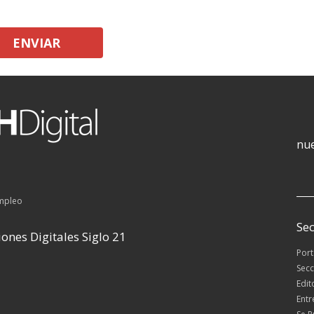
ENVIAR
nue
empleo
Sec
ones Digitales Siglo 21
Por
Secc
Edit
Entr