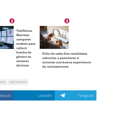
2
3
Telefónica
Movistar
comparte
modelo para
reducir
brecha de
Ocho de cada diez candidatos
género en
volverían a postularse si
sectores
tuvieron una buena experiencia
técnicos
de reclutamiento
UIPO
CRECIMIENTO
cebook
Linkedin
Telegram