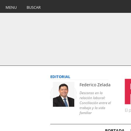
MENU
BUSCAR
EDITORIAL
Federico Zelada
Descanso en la
relación laboral:
Conciliación entre el
trabajo y la vida
familiar
PORTADA