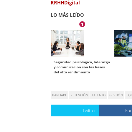
RRHHDigital
LO MÁS LEÍDO
1
Seguridad psicológica, liderazgo
y comunicación son las bases
del alto rendimiento
PANDAPÉ
RETENCIÓN
TALENTO
GESTIÓN
EQ
Twitter
Fa