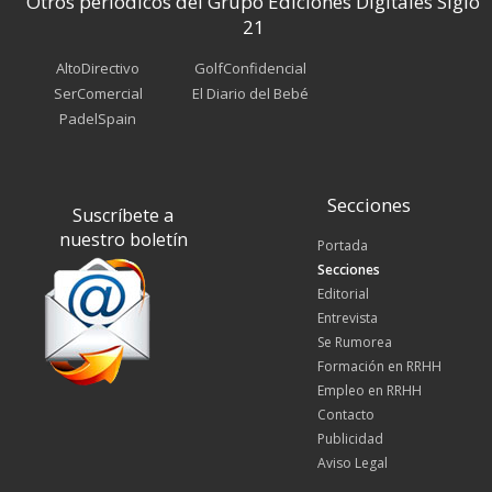
Otros periódicos del Grupo Ediciones Digitales Siglo
21
AltoDirectivo
GolfConfidencial
SerComercial
El Diario del Bebé
PadelSpain
Secciones
Suscríbete a
nuestro boletín
Portada
Secciones
Editorial
Entrevista
Se Rumorea
Formación en RRHH
Empleo en RRHH
Contacto
Publicidad
Aviso Legal