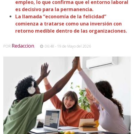
empleo, lo que confirma que el entorno laboral
es decisivo para la permanencia.
La llamada “economía de la felicidad”
comienza a tratarse como una inversión con
retorno medible dentro de las organizaciones.
Redaccion
POR
,
06:48 - 19 de Mayo del 2026