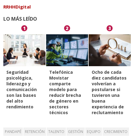
RRHHDigital
LO MÁS LEÍDO
1
2
3
Seguridad
Telefónica
Ocho de cada
psicológica,
Movistar
diez candidatos
liderazgo y
comparte
volverían a
comunicación
modelo para
postularse si
son las bases
reducir brecha
tuvieron una
del alto
de género en
buena
rendimiento
sectores
experiencia de
técnicos
reclutamiento
PANDAPÉ
RETENCIÓN
TALENTO
GESTIÓN
EQUIPO
CRECIMIENTO