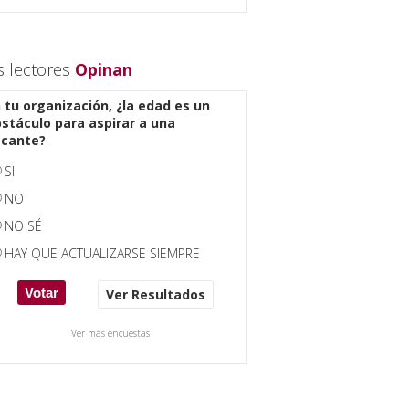
s lectores
Opinan
 tu organización, ¿la edad es un
stáculo para aspirar a una
acante?
SI
NO
NO SÉ
HAY QUE ACTUALIZARSE SIEMPRE
Ver Resultados
Ver más encuestas