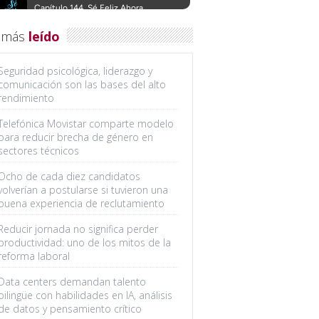
 más
leído
Seguridad psicológica, liderazgo y
comunicación son las bases del alto
rendimiento
Telefónica Movistar comparte modelo
para reducir brecha de género en
sectores técnicos
Ocho de cada diez candidatos
volverían a postularse si tuvieron una
buena experiencia de reclutamiento
Reducir jornada no significa perder
productividad: uno de los mitos de la
reforma laboral
Data centers demandan talento
bilingüe con habilidades en IA, análisis
de datos y pensamiento crítico