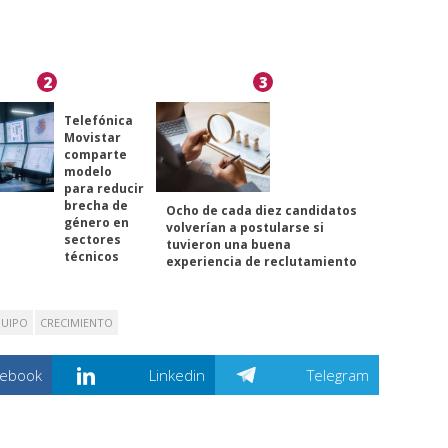
2
3
Telefónica
Movistar
comparte
modelo
para reducir
brecha de
Ocho de cada diez candidatos
género en
volverían a postularse si
sectores
tuvieron una buena
técnicos
experiencia de reclutamiento
UIPO
CRECIMIENTO
cebook
Linkedin
Telegram