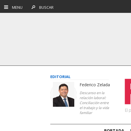
MENU
BUSCAR
EDITORIAL
Federico Zelada
Descanso en la
relación laboral:
Conciliación entre
el trabajo y la vida
familiar
PORTADA