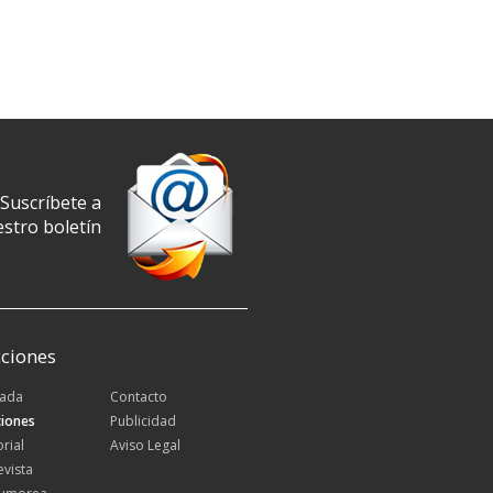
Suscríbete a
stro boletín
ciones
tada
Contacto
iones
Publicidad
orial
Aviso Legal
evista