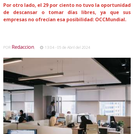
Por otro lado, el 29 por ciento no tuvo la oportunidad
de descansar o tomar días libres, ya que sus
empresas no ofrecían esa posibilidad: OCCMundial.
Redaccion
POR
,
13:04 - 05 de Abril del 2024