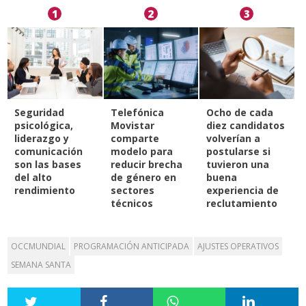
1
2
3
Seguridad
Telefónica
Ocho de cada
psicológica,
Movistar
diez candidatos
liderazgo y
comparte
volverían a
comunicación
modelo para
postularse si
son las bases
reducir brecha
tuvieron una
del alto
de género en
buena
rendimiento
sectores
experiencia de
técnicos
reclutamiento
OCCMUNDIAL
PROGRAMACIÓN ANTICIPADA
AJUSTES OPERATIVOS
SEMANA SANTA