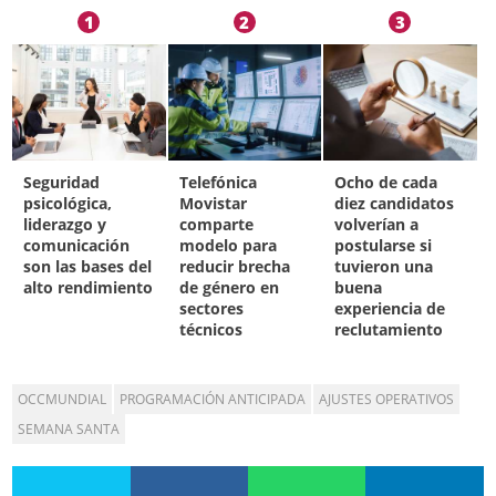
1
2
3
Seguridad
Telefónica
Ocho de cada
psicológica,
Movistar
diez candidatos
liderazgo y
comparte
volverían a
comunicación
modelo para
postularse si
son las bases del
reducir brecha
tuvieron una
alto rendimiento
de género en
buena
sectores
experiencia de
técnicos
reclutamiento
OCCMUNDIAL
PROGRAMACIÓN ANTICIPADA
AJUSTES OPERATIVOS
SEMANA SANTA