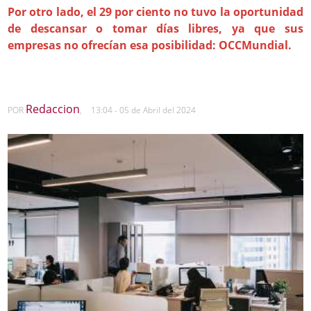
Por otro lado, el 29 por ciento no tuvo la oportunidad
de descansar o tomar días libres, ya que sus
empresas no ofrecían esa posibilidad: OCCMundial.
Redaccion
POR
,
13:04 - 05 de Abril del 2024