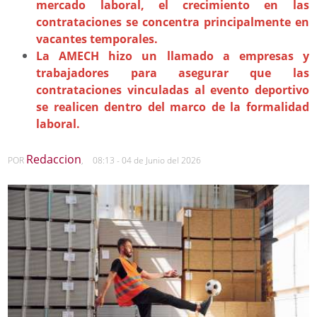
mercado laboral, el crecimiento en las
contrataciones se concentra principalmente en
vacantes temporales.
La AMECH hizo un llamado a empresas y
trabajadores para asegurar que las
contrataciones vinculadas al evento deportivo
se realicen dentro del marco de la formalidad
laboral.
Redaccion
POR
,
08:13 - 04 de Junio del 2026