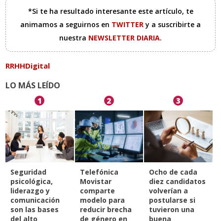
*Si te ha resultado interesante este artículo, te
animamos a seguirnos en
TWITTER
y a suscribirte a
nuestra
NEWSLETTER DIARIA
.
RRHHDigital
LO MÁS LEÍDO
1
2
3
Seguridad
Telefónica
Ocho de cada
psicológica,
Movistar
diez candidatos
liderazgo y
comparte
volverían a
comunicación
modelo para
postularse si
son las bases
reducir brecha
tuvieron una
del alto
de género en
buena