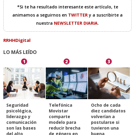
*Si te ha resultado interesante este artículo, te
animamos a seguirnos en
TWITTER
y a suscribirte a
nuestra
NEWSLETTER DIARIA
.
RRHHDigital
LO MÁS LEÍDO
1
2
3
Seguridad
Telefónica
Ocho de cada
psicológica,
Movistar
diez candidatos
liderazgo y
comparte
volverían a
comunicación
modelo para
postularse si
son las bases
reducir brecha
tuvieron una
del alto
de género en
buena