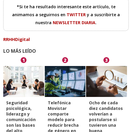
*Si te ha resultado interesante este artículo, te
animamos a seguirnos en
TWITTER
y a suscribirte a
nuestra
NEWSLETTER DIARIA
.
RRHHDigital
LO MÁS LEÍDO
1
2
3
Seguridad
Telefónica
Ocho de cada
psicológica,
Movistar
diez candidatos
liderazgo y
comparte
volverían a
comunicación
modelo para
postularse si
son las bases
reducir brecha
tuvieron una
del alto
de género en
buena