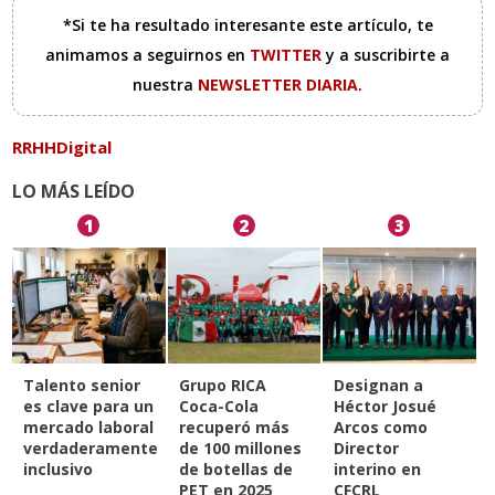
*Si te ha resultado interesante este artículo, te
animamos a seguirnos en
TWITTER
y a suscribirte a
nuestra
NEWSLETTER DIARIA
.
RRHHDigital
LO MÁS LEÍDO
1
2
3
Talento senior
Grupo RICA
Designan a
es clave para un
Coca-Cola
Héctor Josué
mercado laboral
recuperó más
Arcos como
verdaderamente
de 100 millones
Director
inclusivo
de botellas de
interino en
PET en 2025
CFCRL