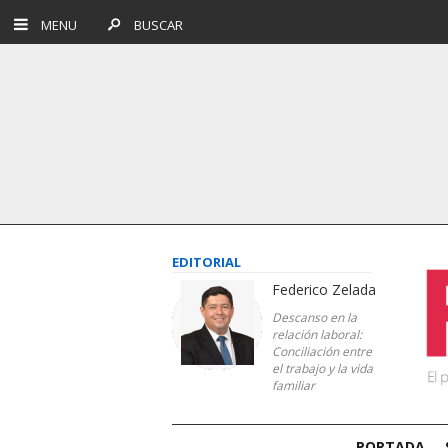
MENU
BUSCAR
EDITORIAL
Federico Zelada
Descanso en la
relación laboral:
Conciliación entre
el trabajo y la vida
familiar
PORTADA