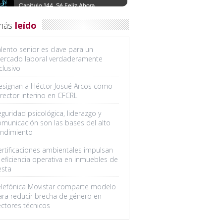
más
leído
lento senior es clave para un
ercado laboral verdaderamente
clusivo
esignan a Héctor Josué Arcos como
rector interino en CFCRL
guridad psicológica, liderazgo y
omunicación son las bases del alto
endimiento
ertificaciones ambientales impulsan
 eficiencia operativa en inmuebles de
esta
elefónica Movistar comparte modelo
ara reducir brecha de género en
ectores técnicos