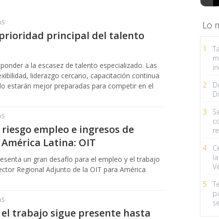
hS
Lo 
prioridad principal del talento
1
Ta
m
esponder a la escasez de talento especializado. Las
in
xibilidad, liderazgo cercano, capacitación continua
2
D
ado estarán mejor preparadas para competir en el
Di
3
Se
hS
c
 riesgo empleo e ingresos de
r
 América Latina: OIT
4
C
la
senta un gran desafío para el empleo y el trabajo
V
rector Regional Adjunto de la OIT para América
5
T
p
hS
s
 el trabajo sigue presente hasta