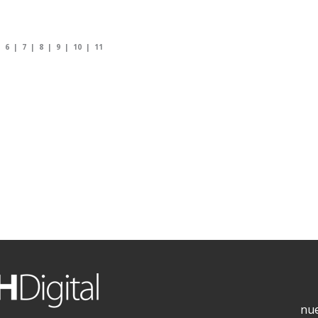
|
6
|
7
|
8
|
9
|
10
|
11
nue