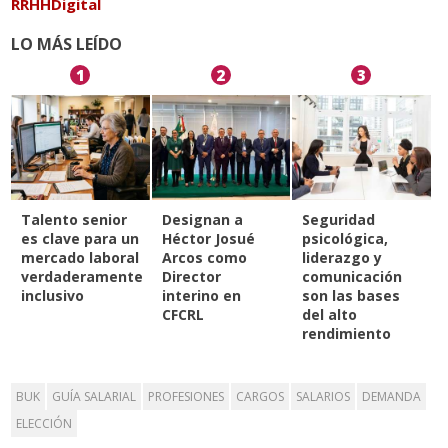
RRHHDigital
LO MÁS LEÍDO
1
2
3
Talento senior
Designan a
Seguridad
es clave para un
Héctor Josué
psicológica,
mercado laboral
Arcos como
liderazgo y
verdaderamente
Director
comunicación
inclusivo
interino en
son las bases
CFCRL
del alto
rendimiento
BUK
GUÍA SALARIAL
PROFESIONES
CARGOS
SALARIOS
DEMANDA
ELECCIÓN