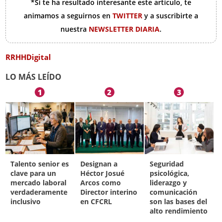
*Si te ha resultado interesante este artículo, te
animamos a seguirnos en
TWITTER
y a suscribirte a
nuestra
NEWSLETTER DIARIA
.
RRHHDigital
LO MÁS LEÍDO
1
2
3
Talento senior es
Designan a
Seguridad
clave para un
Héctor Josué
psicológica,
mercado laboral
Arcos como
liderazgo y
verdaderamente
Director interino
comunicación
inclusivo
en CFCRL
son las bases del
alto rendimiento