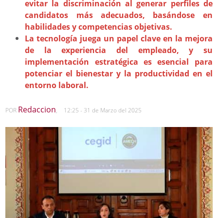
evitar la discriminación al generar perfiles de
candidatos más adecuados, basándose en
habilidades y competencias objetivas.
La tecnología juega un papel clave en la mejora
de la experiencia del empleado, y su
implementación estratégica es esencial para
potenciar el bienestar y la productividad en el
entorno laboral.
Redaccion
POR
,
12:25 - 31 de Marzo del 2025