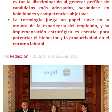
evitar la discriminación al generar perfiles de
candidatos más adecuados, basándose en
habilidades y competencias objetivas.
La tecnología juega un papel clave en la
mejora de la experiencia del empleado, y su
implementación estratégica es esencial para
potenciar el bienestar y la productividad en el
entorno laboral.
Redaccion
POR
,
12:25 - 31 de Marzo del 2025