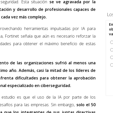
 seguridad. Esta situación
se ve agravada por la
atación y desarrollo de profesionales capaces de
Lo
 cada vez más complejo.
En
provechando herramientas impulsadas por IA para
ob
v
a, Fortinet señala que aún es necesario reforzar la
ilidades para obtener el máximo beneficio de estas
iento de las organizaciones sufrió al menos una
imo año. Además, casi la mitad de los líderes de
frenta dificultades para obtener la aprobación
nal especializado en ciberseguridad.
l estudio es que el uso de la IA por parte de los
safíos para las empresas. Sin embargo,
solo el 50
ra que los integrantes de sus juntas directivas