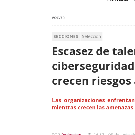
VOLVER
SECCIONES
Selección
Escasez de tal
ciberseguridad
crecen riesgos 
Las organizaciones enfrentan 
mientras crecen las amenazas i
POR
Redaccion
,
16:53 - 08 de Junio d