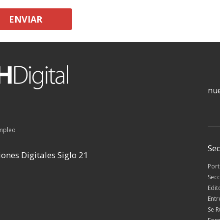
ENVIAR
nue
empleo
Sec
ones Digitales Siglo 21
Por
Secc
Edit
Entr
Se 