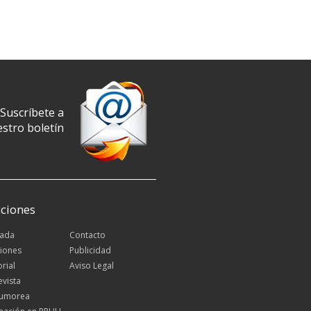
Suscríbete a
stro boletín
ciones
tada
Contacto
iones
Publicidad
orial
Aviso Legal
evista
Rumorea