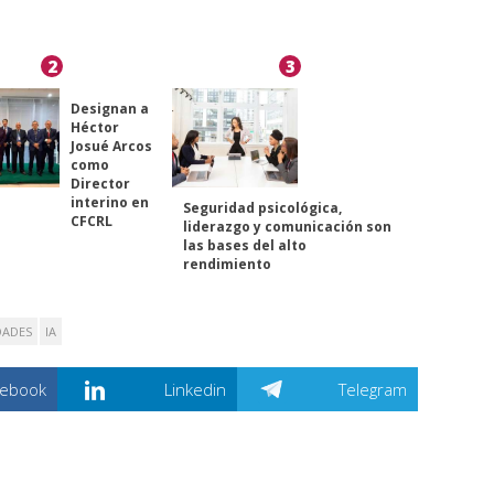
2
3
Designan a
Héctor
Josué Arcos
como
Director
interino en
Seguridad psicológica,
CFCRL
liderazgo y comunicación son
las bases del alto
rendimiento
DADES
IA
cebook
Linkedin
Telegram