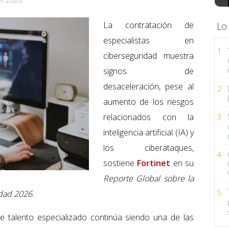
La contratación de
Lo
especialistas en
1
ciberseguridad muestra
signos de
desaceleración, pese al
2
aumento de los riesgos
relacionados con la
3
inteligencia artificial (IA) y
los ciberataques,
4
sostiene
Fortinet
en su
Reporte Global sobre la
5
dad 2026.
de talento especializado continúa siendo una de las