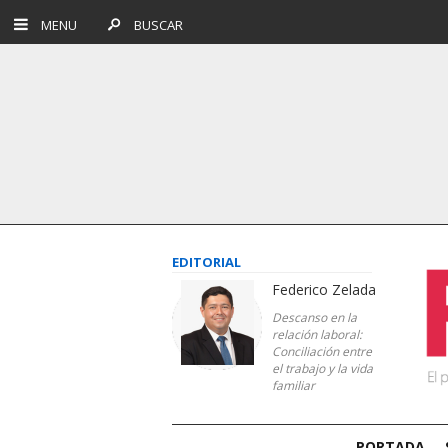
MENU
BUSCAR
EDITORIAL
Federico Zelada
Descanso en la
relación laboral:
Conciliación entre
el trabajo y la vida
familiar
PORTADA