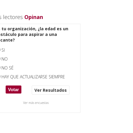
s lectores
Opinan
 tu organización, ¿la edad es un
stáculo para aspirar a una
acante?
SI
NO
NO SÉ
HAY QUE ACTUALIZARSE SIEMPRE
Ver Resultados
Ver más encuestas