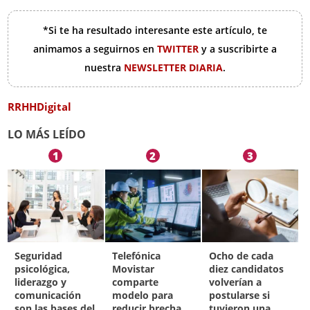
*Si te ha resultado interesante este artículo, te
animamos a seguirnos en
TWITTER
y a suscribirte a
nuestra
NEWSLETTER DIARIA
.
RRHHDigital
LO MÁS LEÍDO
1
2
3
Seguridad
Telefónica
Ocho de cada
psicológica,
Movistar
diez candidatos
liderazgo y
comparte
volverían a
comunicación
modelo para
postularse si
son las bases del
reducir brecha
tuvieron una