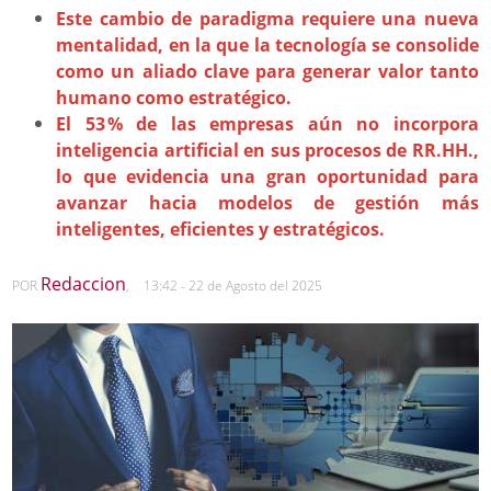
Este cambio de paradigma requiere una nueva
mentalidad, en la que la tecnología se consolide
como un aliado clave para generar valor tanto
humano como estratégico.
El 53 % de las empresas aún no incorpora
inteligencia artificial en sus procesos de RR.HH.,
lo que evidencia una gran oportunidad para
avanzar hacia modelos de gestión más
inteligentes, eficientes y estratégicos.
Redaccion
POR
,
13:42 - 22 de Agosto del 2025