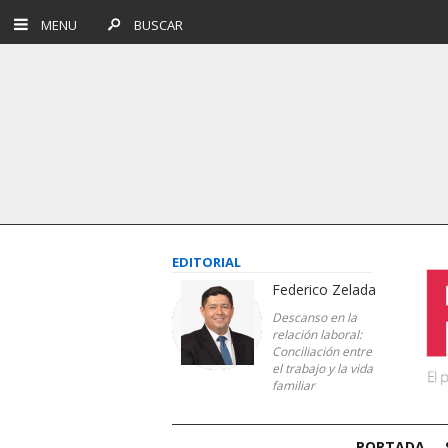
MENU
BUSCAR
EDITORIAL
Federico Zelada
Descanso en la
relación laboral:
Conciliación entre
el trabajo y la vida
familiar
PORTADA