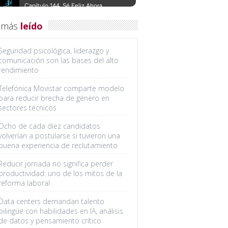
 más
leído
Seguridad psicológica, liderazgo y
comunicación son las bases del alto
rendimiento
Telefónica Movistar comparte modelo
para reducir brecha de género en
sectores técnicos
Ocho de cada diez candidatos
volverían a postularse si tuvieron una
buena experiencia de reclutamiento
Reducir jornada no significa perder
productividad: uno de los mitos de la
reforma laboral
Data centers demandan talento
bilingüe con habilidades en IA, análisis
de datos y pensamiento crítico