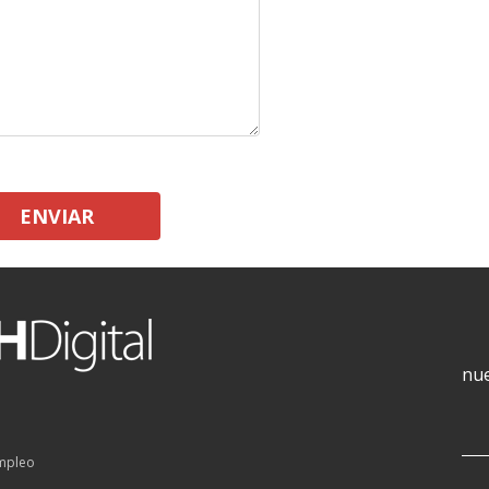
ENVIAR
nue
empleo