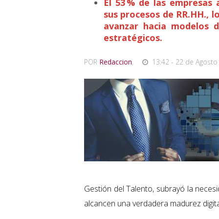
El 53 % de las empresas a
sus procesos de RR.HH., l
avanzar hacia modelos de
estratégicos.
POR
Redaccion
,
13:42 - 22 de Agosto
Gestión del Talento, subrayó la nece
alcancen una verdadera madurez digita