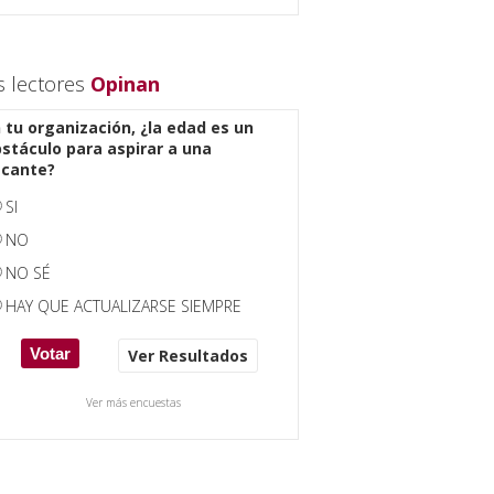
s lectores
Opinan
 tu organización, ¿la edad es un
stáculo para aspirar a una
acante?
SI
NO
NO SÉ
HAY QUE ACTUALIZARSE SIEMPRE
Ver Resultados
Ver más encuestas