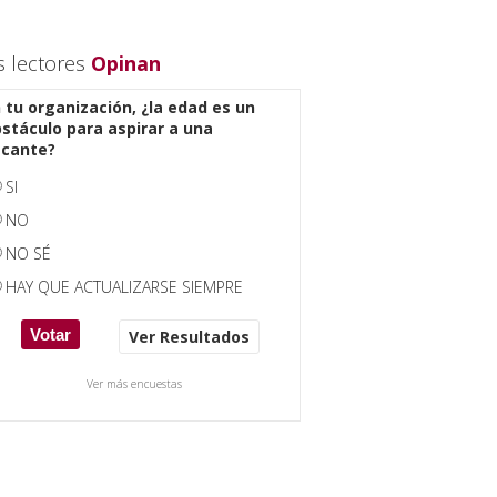
s lectores
Opinan
 tu organización, ¿la edad es un
stáculo para aspirar a una
acante?
SI
NO
NO SÉ
HAY QUE ACTUALIZARSE SIEMPRE
Ver Resultados
Ver más encuestas