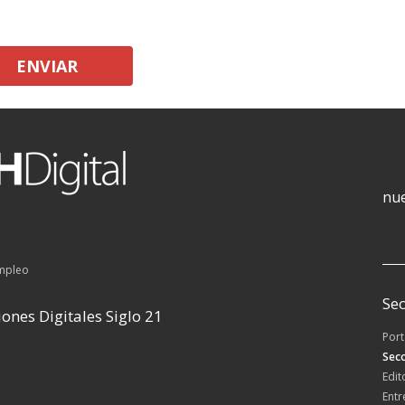
ENVIAR
nue
empleo
Sec
ones Digitales Siglo 21
Por
Secc
Edit
Entr