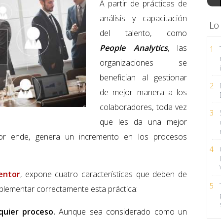
A partir de prácticas de
análisis y capacitación
Lo
del talento, como
People Analytics
, las
1
organizaciones se
benefician al gestionar
2
de mejor manera a los
colaboradores, toda vez
3
que les da una mejor
por ende, genera un incremento en los procesos
4
entor
, expone cuatro características que deben de
5
plementar correctamente esta práctica:
lquier proceso.
Aunque sea considerado como un