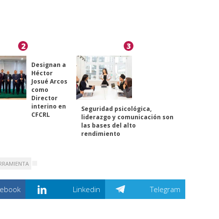
2
3
Designan a
Héctor
Josué Arcos
como
Director
interino en
Seguridad psicológica,
CFCRL
liderazgo y comunicación son
las bases del alto
rendimiento
RRAMIENTA
cebook
Linkedin
Telegram