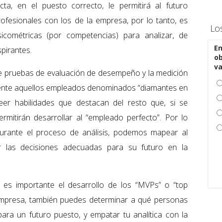
cta, en el puesto correcto, le permitirá al futuro
ofesionales con los de la empresa, por lo tanto, es
Lo
cométricas (por competencias) para analizar, de
En
pirantes.
ob
v
e pruebas de evaluación de desempeño y la medición
lmente aquellos empleados denominados “diamantes en
seer habilidades que destacan del resto que, si se
mitirán desarrollar al “empleado perfecto”. Por lo
durante el proceso de análisis, podemos mapear al
r las decisiones adecuadas para su futuro en la
es importante el desarrollo de los “MVPs” o “top
u empresa, también puedes determinar a qué personas
para un futuro puesto, y empatar tu analítica con la