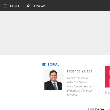
MENU
BUSCAR
EDITORIAL
Federico Zelada
Descanso en la
relación laboral:
Conciliación entre
el trabajo y la vida
familiar
PORTADA