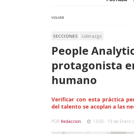
VOLVER
SECCIONES
Liderazgo
People Analyti
protagonista en
humano
Verificar con esta práctica p
del talento se acoplan a las n
POR
Redaccion
,
13:00 - 19 de Enero 