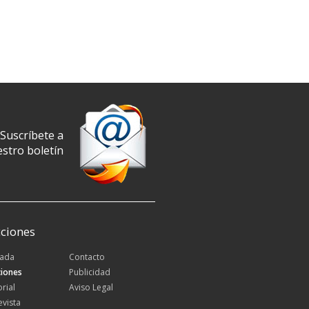
Suscríbete a
stro boletín
ciones
tada
Contacto
iones
Publicidad
orial
Aviso Legal
evista