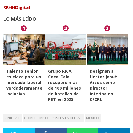
RRHHDigital
LO MÁS LEÍDO
1
2
3
Talento senior
Grupo RICA
Designan a
es clave para un
Coca-Cola
Héctor Josué
mercado laboral
recuperó más
Arcos como
verdaderamente
de 100 millones
Director
inclusivo
de botellas de
interino en
PET en 2025
CFCRL
UNILEVER
COMPROMISO
SUSTENTABILIDAD
MÉXICO