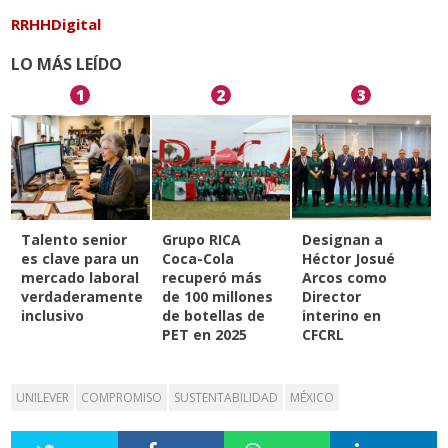
RRHHDigital
LO MÁS LEÍDO
1
2
3
Talento senior
Grupo RICA
Designan a
es clave para un
Coca-Cola
Héctor Josué
mercado laboral
recuperó más
Arcos como
verdaderamente
de 100 millones
Director
inclusivo
de botellas de
interino en
PET en 2025
CFCRL
UNILEVER
COMPROMISO
SUSTENTABILIDAD
MÉXICO