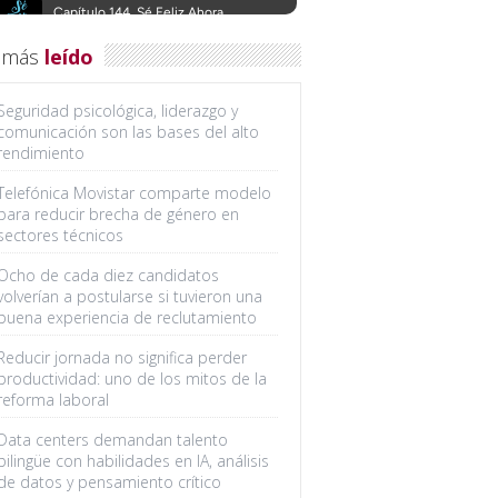
 más
leído
Seguridad psicológica, liderazgo y
comunicación son las bases del alto
rendimiento
Telefónica Movistar comparte modelo
para reducir brecha de género en
sectores técnicos
Ocho de cada diez candidatos
volverían a postularse si tuvieron una
buena experiencia de reclutamiento
Reducir jornada no significa perder
productividad: uno de los mitos de la
reforma laboral
Data centers demandan talento
bilingüe con habilidades en IA, análisis
de datos y pensamiento crítico