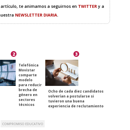
e artículo, te animamos a seguirnos en
TWITTER
y a
 nuestra
NEWSLETTER DIARIA
.
2
3
Telefónica
Movistar
comparte
modelo
para reducir
brecha de
Ocho de cada diez candidatos
género en
volverían a postularse si
sectores
tuvieron una buena
técnicos
experiencia de reclutamiento
COMPROMISO EDUCATIVO