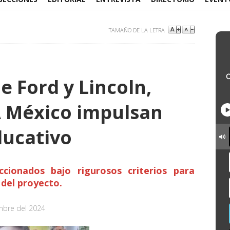
TAMAÑO DE LA LETRA
e Ford y Lincoln,
A México impulsan
ucativo
ccionados bajo rigurosos criterios para
 del proyecto.
mbre del 2024