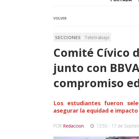
VOLVER
SECCIONES
Teletrabajo
Comité Cívico d
junto con BBV
compromiso ed
Los estudiantes fueron sele
asegurar la equidad e impacto
POR
Redaccion
,
13:55 - 17 de Septie