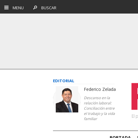
MENU
BUSCAR
EDITORIAL
Federico Zelada
Descanso en la
relación laboral:
Conciliación entre
el trabajo y la vida
familiar
PORTADA