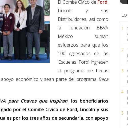
El Comité Cívico de
Ford
,
Lincoln y sus
Lo
Distribuidores, así como
la Fundación BBVA
1
México suman
esfuerzos para que los
2
100 egresados de las
‘Escuelas Ford’ ingresen
al programa de becas
3
el apoyo económico y sean parte del programa
Beca
4
VA para Chavos que Inspiran
, los beneficiarios
ado por el Comité Cívico de Ford, Lincoln y sus
5
uales por los tres años de secundaria, con apoyo