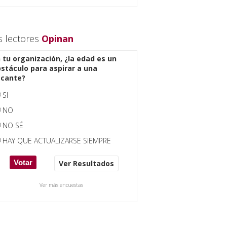
s lectores
Opinan
 tu organización, ¿la edad es un
stáculo para aspirar a una
acante?
SI
NO
NO SÉ
HAY QUE ACTUALIZARSE SIEMPRE
Ver Resultados
Ver más encuestas