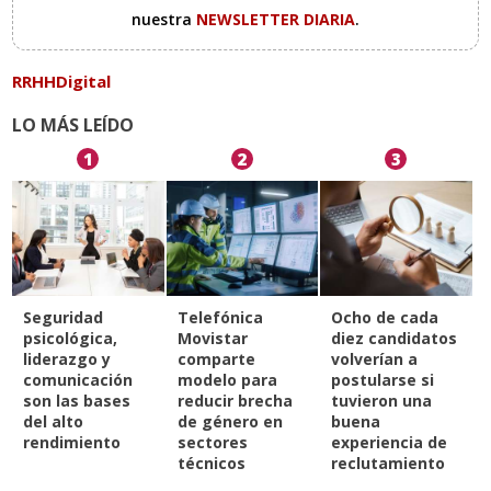
nuestra
NEWSLETTER DIARIA
.
RRHHDigital
LO MÁS LEÍDO
1
2
3
Seguridad
Telefónica
Ocho de cada
psicológica,
Movistar
diez candidatos
liderazgo y
comparte
volverían a
comunicación
modelo para
postularse si
son las bases
reducir brecha
tuvieron una
del alto
de género en
buena
rendimiento
sectores
experiencia de
técnicos
reclutamiento