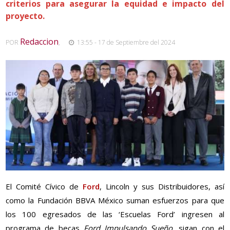
criterios para asegurar la equidad e impacto del
proyecto.
Redaccion
POR
,
13:55 - 17 de Septiembre del 2024
El Comité Cívico de
Ford
, Lincoln y sus Distribuidores, así
como la Fundación BBVA México suman esfuerzos para que
los 100 egresados de las ‘Escuelas Ford’ ingresen al
programa de becas
Ford Impulsando Sueño
, sigan con el