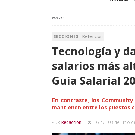
VOLVER
SECCIONES
Retención
Tecnología y d
salarios más al
Guía Salarial 2
En contraste, los Community 
mantienen entre los puestos 
POR
Redaccion
,
16:25 - 03 de Junio d