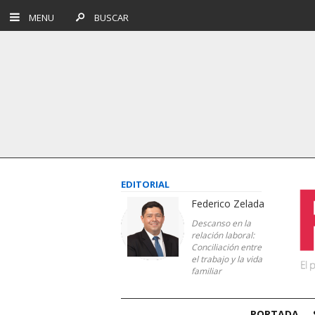
MENU
BUSCAR
EDITORIAL
Federico Zelada
Descanso en la
relación laboral:
Conciliación entre
el trabajo y la vida
familiar
PORTADA