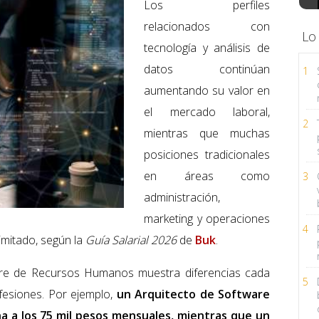
Los perfiles
relacionados con
Lo
tecnología y análisis de
datos continúan
1
aumentando su valor en
el mercado laboral,
2
mientras que muchas
posiciones tradicionales
en áreas como
3
administración,
marketing y operaciones
4
imitado, según la
Guía Salarial 2026
de
Buk
.
ware de Recursos Humanos muestra diferencias cada
5
fesiones. Por ejemplo,
un Arquitecto de Software
na a los 75 mil pesos mensuales, mientras que un