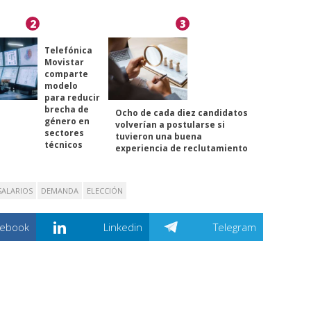
2
3
Telefónica
Movistar
comparte
modelo
para reducir
brecha de
Ocho de cada diez candidatos
género en
volverían a postularse si
sectores
tuvieron una buena
técnicos
experiencia de reclutamiento
SALARIOS
DEMANDA
ELECCIÓN
cebook
Linkedin
Telegram