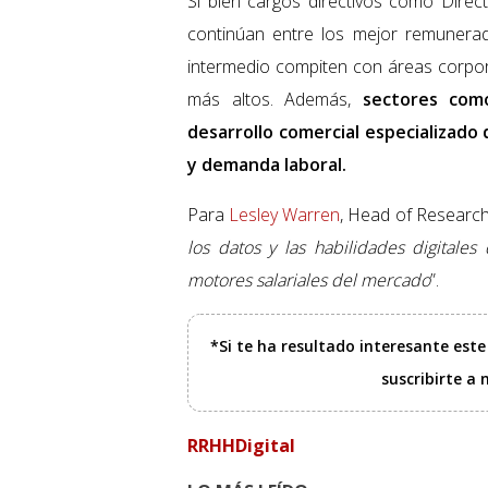
Si bien cargos directivos como Direc
continúan entre los mejor remunerad
intermedio compiten con áreas corpor
más altos. Además,
sectores como
desarrollo comercial especializado
y demanda laboral.
Para
Lesley Warren
, Head of Research
los datos y las habilidades digitale
motores salariales del mercado
”.
*Si te ha resultado interesante est
suscribirte a
RRHHDigital