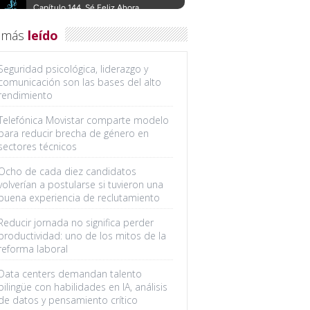
 más
leído
Seguridad psicológica, liderazgo y
comunicación son las bases del alto
rendimiento
Telefónica Movistar comparte modelo
para reducir brecha de género en
sectores técnicos
Ocho de cada diez candidatos
volverían a postularse si tuvieron una
buena experiencia de reclutamiento
Reducir jornada no significa perder
productividad: uno de los mitos de la
reforma laboral
Data centers demandan talento
bilingüe con habilidades en IA, análisis
de datos y pensamiento crítico