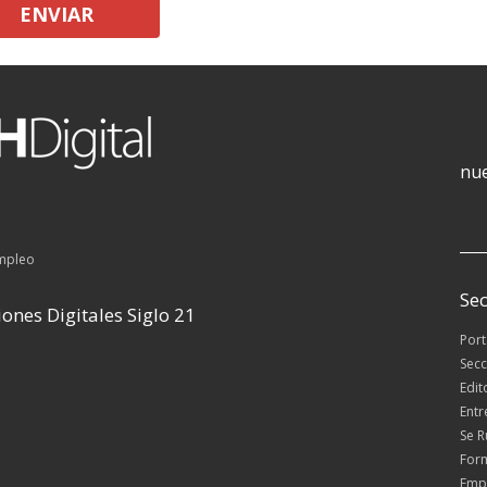
ENVIAR
nue
empleo
Sec
ones Digitales Siglo 21
Por
Secc
Edit
Entr
Se 
For
Emp