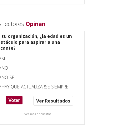
s lectores
Opinan
 tu organización, ¿la edad es un
stáculo para aspirar a una
acante?
SI
NO
NO SÉ
HAY QUE ACTUALIZARSE SIEMPRE
Ver Resultados
Ver más encuestas