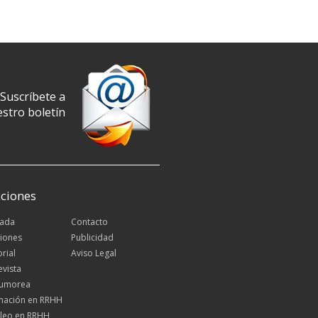
Suscríbete a
stro boletín
ciones
tada
Contacto
iones
Publicidad
orial
Aviso Legal
evista
Rumorea
mación en RRHH
leo en RRHH