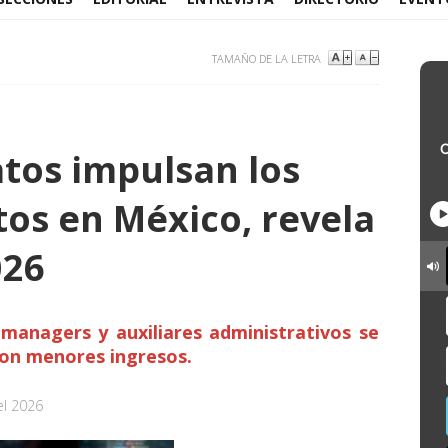
TAMAÑO DE LA LETRA
atos impulsan los
tos en México, revela
026
managers y auxiliares administrativos se
con menores ingresos.
el 2026