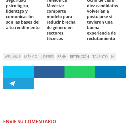
Seguridad
Telefónica
Ocho de cada
psicológica,
Movistar
diez candidatos
liderazgo y
comparte
volverían a
comunicación
modelo para
postularse si
son las bases del
reducir brecha
tuvieron una
alto rendimiento
de género en
buena
sectores
experiencia de
técnicos
reclutamiento
WELLHUB
MÉXICO
LÍDERES
RRHH
RETENCIÓN
TALENTO
IA
ENVÍE SU COMENTARIO