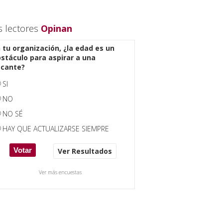
s lectores
Opinan
 tu organización, ¿la edad es un
stáculo para aspirar a una
acante?
SI
NO
NO SÉ
HAY QUE ACTUALIZARSE SIEMPRE
Ver Resultados
Ver más encuestas