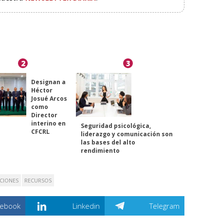
2
3
Designan a
Héctor
Josué Arcos
como
Director
interino en
Seguridad psicológica,
CFCRL
liderazgo y comunicación son
las bases del alto
rendimiento
CIONES
RECURSOS
cebook
Linkedin
Telegram