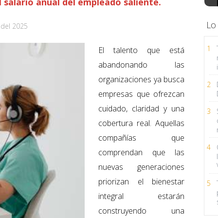
 salario anual del empleado saliente.
Lo
 del 2025
1
El talento que está
abandonando las
organizaciones ya busca
2
empresas que ofrezcan
cuidado, claridad y una
3
cobertura real. Aquellas
compañías que
4
comprendan que las
nuevas generaciones
priorizan el bienestar
5
integral estarán
construyendo una