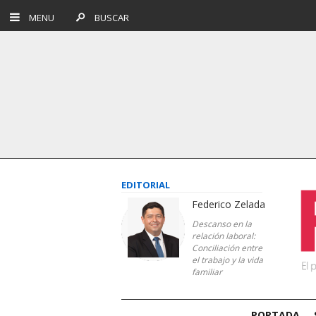
MENU
BUSCAR
EDITORIAL
Federico Zelada
Descanso en la
relación laboral:
Conciliación entre
el trabajo y la vida
familiar
PORTADA