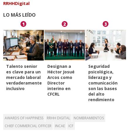
RRHHDigital
LO MÁS LEÍDO
1
2
3
Talento senior
Designan a
Seguridad
es clave para un
Héctor Josué
psicológica,
mercado laboral
Arcos como
liderazgo y
verdaderamente
Director
comunicación
inclusivo
interino en
son las bases
CFCRL
del alto
rendimiento
AWARDS OF HAPPINESS
RRHH DIGITAL
NOMBRAMIENTOS
CHIEF COMMERCIAL OFFICER
INCAE
ICF