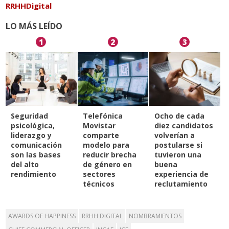
RRHHDigital
LO MÁS LEÍDO
1
2
3
Seguridad
Telefónica
Ocho de cada
psicológica,
Movistar
diez candidatos
liderazgo y
comparte
volverían a
comunicación
modelo para
postularse si
son las bases
reducir brecha
tuvieron una
del alto
de género en
buena
rendimiento
sectores
experiencia de
técnicos
reclutamiento
AWARDS OF HAPPINESS
RRHH DIGITAL
NOMBRAMIENTOS