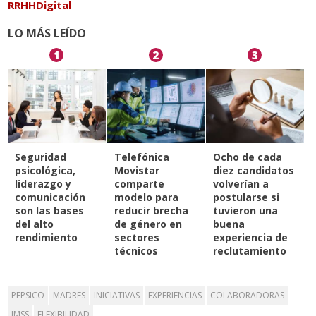
RRHHDigital
LO MÁS LEÍDO
1
2
3
Seguridad
Telefónica
Ocho de cada
psicológica,
Movistar
diez candidatos
liderazgo y
comparte
volverían a
comunicación
modelo para
postularse si
son las bases
reducir brecha
tuvieron una
del alto
de género en
buena
rendimiento
sectores
experiencia de
técnicos
reclutamiento
PEPSICO
MADRES
INICIATIVAS
EXPERIENCIAS
COLABORADORAS
IMSS
FLEXIBILIDAD