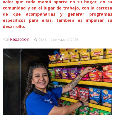
valor que cada mamá aporta en su hogar, en su
comunidad y en el lugar de trabajo, con la certeza
de que acompañarlas y generar programas
específicos para ellas, también es impulsar su
desarrollo.
Redaccion
POR
,
23:46 - 12 de Mayo del 2026