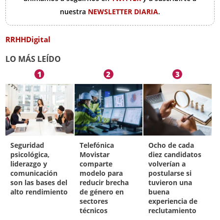
nuestra
NEWSLETTER DIARIA
.
RRHHDigital
LO MÁS LEÍDO
1
2
3
Seguridad
Telefónica
Ocho de cada
psicológica,
Movistar
diez candidatos
liderazgo y
comparte
volverían a
comunicación
modelo para
postularse si
son las bases del
reducir brecha
tuvieron una
alto rendimiento
de género en
buena
sectores
experiencia de
técnicos
reclutamiento