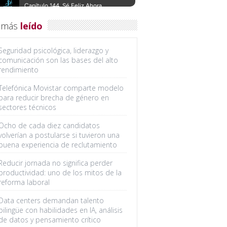
 más
leído
Seguridad psicológica, liderazgo y
comunicación son las bases del alto
rendimiento
Telefónica Movistar comparte modelo
para reducir brecha de género en
sectores técnicos
Ocho de cada diez candidatos
volverían a postularse si tuvieron una
buena experiencia de reclutamiento
Reducir jornada no significa perder
productividad: uno de los mitos de la
reforma laboral
Data centers demandan talento
bilingüe con habilidades en IA, análisis
de datos y pensamiento crítico