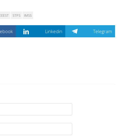
EEEST
STPS
IMSS
cebook
Linkedin
Telegram