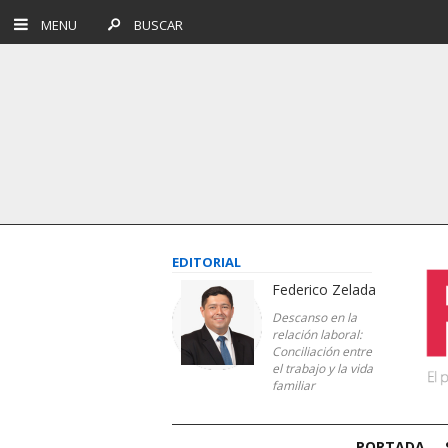
MENU
BUSCAR
EDITORIAL
Federico Zelada
Descanso en la
relación laboral:
Conciliación entre
el trabajo y la vida
familiar
PORTADA