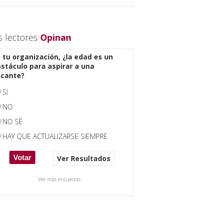
s lectores
Opinan
 tu organización, ¿la edad es un
stáculo para aspirar a una
acante?
SI
NO
NO SÉ
HAY QUE ACTUALIZARSE SIEMPRE
Ver Resultados
Ver más encuestas