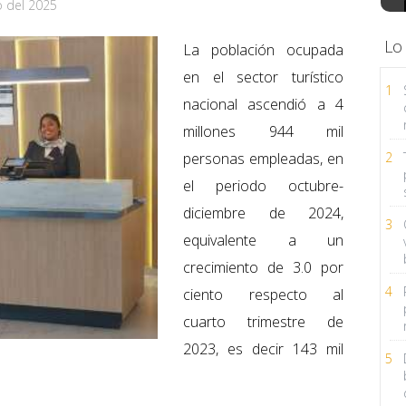
o del 2025
Lo
La población ocupada
en el sector turístico
1
nacional ascendió a 4
millones 944 mil
personas empleadas, en
2
el periodo octubre-
diciembre de 2024,
3
equivalente a un
crecimiento de 3.0 por
4
ciento respecto al
cuarto trimestre de
2023, es decir 143 mil
5