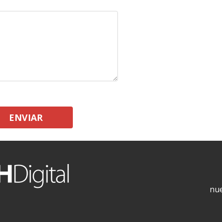
ENVIAR
nue