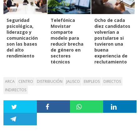
Seguridad
Telefónica
Ocho de cada
psicológica,
Movistar
diez candidatos
liderazgo y
comparte
volverían a
comunicación
modelo para
postularse si
son las bases
reducir brecha
tuvieron una
del alto
de género en
buena
rendimiento
sectores
experiencia de
técnicos
reclutamiento
ARCA
CENTRO
DISTRIBUCIÓN
JALISCO
EMPLEOS
DIRECTOS
INDIRECTOS