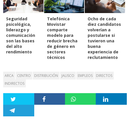
Seguridad
Telefónica
Ocho de cada
psicológica,
Movistar
diez candidatos
liderazgo y
comparte
volverían a
comunicación
modelo para
postularse si
son las bases
reducir brecha
tuvieron una
del alto
de género en
buena
rendimiento
sectores
experiencia de
técnicos
reclutamiento
ARCA
CENTRO
DISTRIBUCIÓN
JALISCO
EMPLEOS
DIRECTOS
INDIRECTOS