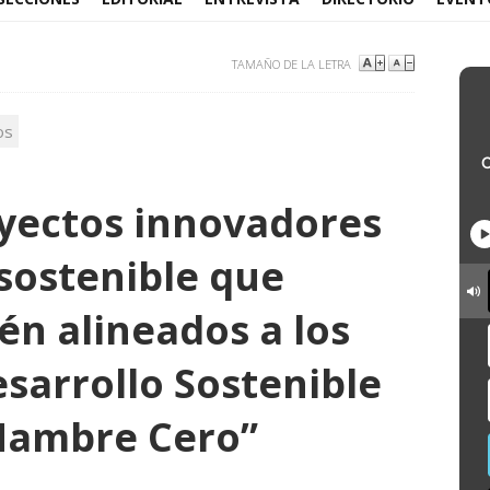
TAMAÑO DE LA LETRA
os
yectos innovadores
 sostenible que
én alineados a los
sarrollo Sostenible
Hambre Cero”