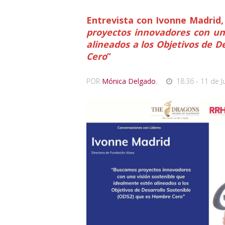
Entrevista con Ivonne Madrid,
proyectos innovadores con un
alineados a los Objetivos de 
Cero
”
POR
Mónica Delgado
,
18:36 - 11 de J