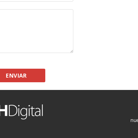
ENVIAR
nue