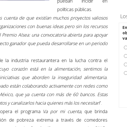
puedan incidir en
políticas públicas.
Lo
s cuenta de que existían muchos proyectos valiosos
rganizaciones con buenas ideas pero sin los recursos
En
ob
el Premio Alsea: una convocatoria abierta para apoyar
v
yecto ganador que pueda desarrollarse en un periodo
e la industria restaurantera en la lucha contra el
uyo corazón está en la alimentación, sentimos la
niciativas que aborden la inseguridad alimentaria.
vado están colaborando activamente con redes como
México, que ya cuenta con más de 60 bancos. Estas
tos y canalizarlos hacia quienes más los necesitan
”.
 opera el programa
Va por mi cuenta
, que brinda
ación de pobreza extrema a través de comedores