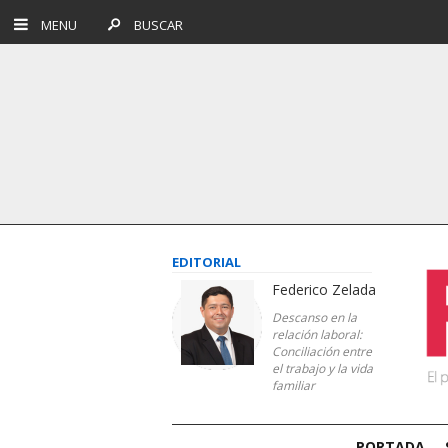
MENU
BUSCAR
EDITORIAL
Federico Zelada
Descanso en la
relación laboral:
Conciliación entre
el trabajo y la vida
familiar
PORTADA