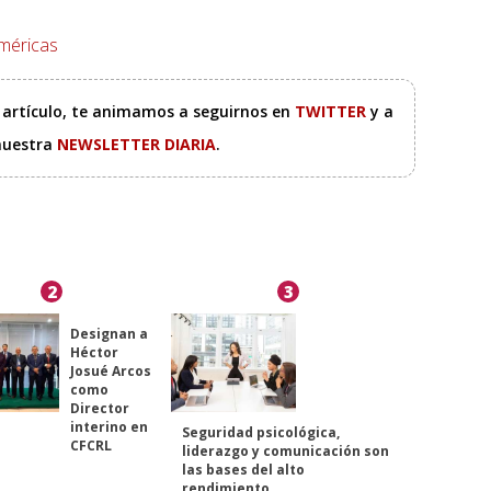
méricas
e artículo, te animamos a seguirnos en
TWITTER
y a
 nuestra
NEWSLETTER DIARIA
.
2
3
Designan a
Héctor
Josué Arcos
como
Director
interino en
Seguridad psicológica,
CFCRL
liderazgo y comunicación son
las bases del alto
rendimiento