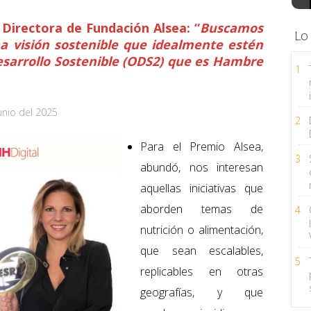
 Directora de Fundación Alsea: “
Buscamos
Lo
a visión sostenible que idealmente estén
Desarrollo Sostenible (ODS2) que es Hambre
1
unio del 2025
2
Para el Premio Alsea,
3
abundó, nos interesan
aquellas iniciativas que
aborden temas de
4
nutrición o alimentación,
que sean escalables,
5
replicables en otras
geografías, y que