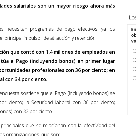
ldades salariales son un mayor riesgo ahora más
Lo
nes necesitan programas de pago efectivos, ya los
En
ob
 principal impulsor de atracción y retención.
v
gación que contó con 1.4 millones de empleados en
itúa al Pago (incluyendo bonos) en primer lugar
Oportunidades profesionales con 36 por ciento; en
al con 34 por ciento.
 encuesta sostiene que el Pago (incluyendo bonos) se
r ciento; la Seguridad laboral con 36 por ciento;
iones) con 32 por ciento.
 principales que se relacionan con la efectividad del
as organizaciones, que son: