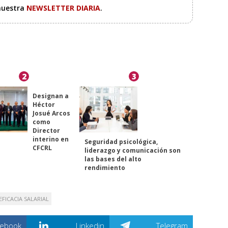
 nuestra
NEWSLETTER DIARIA
.
2
3
Designan a
Héctor
Josué Arcos
como
Director
interino en
Seguridad psicológica,
CFCRL
liderazgo y comunicación son
las bases del alto
rendimiento
EFICACIA SALARIAL
cebook
Linkedin
Telegram