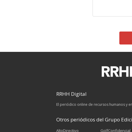
RRHH Digital
El periódico online de recursos humanos y 
Otros periódicos del Grupo Edici
AltoDirectivo
GolfConfidencial