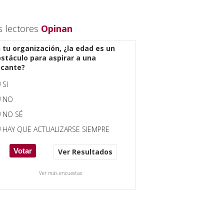
s lectores
Opinan
 tu organización, ¿la edad es un
stáculo para aspirar a una
acante?
SI
NO
NO SÉ
HAY QUE ACTUALIZARSE SIEMPRE
Ver Resultados
Ver más encuestas