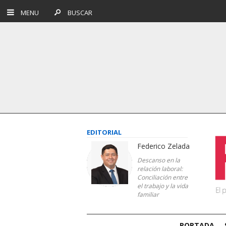
MENU
BUSCAR
EDITORIAL
Federico Zelada
Descanso en la
relación laboral:
Conciliación entre
el trabajo y la vida
familiar
PORTADA