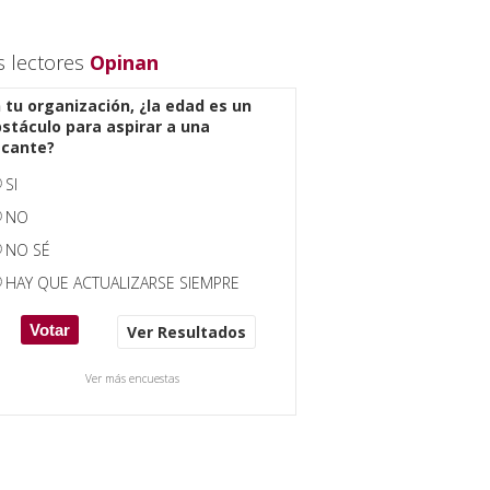
s lectores
Opinan
 tu organización, ¿la edad es un
stáculo para aspirar a una
acante?
SI
NO
NO SÉ
HAY QUE ACTUALIZARSE SIEMPRE
Ver Resultados
Ver más encuestas