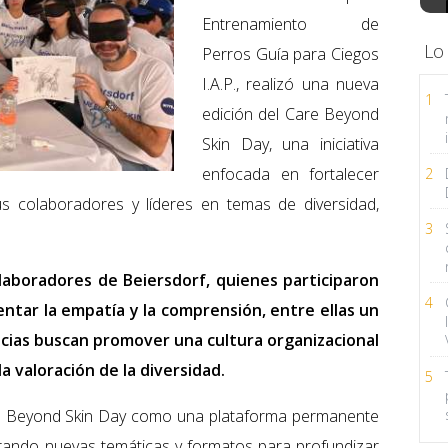
Entrenamiento de
Lo
Perros Guía para Ciegos
I.A.P., realizó una nueva
1
edición del Care Beyond
Skin Day, una iniciativa
enfocada en fortalecer
2
us colaboradores y líderes en temas de diversidad,
3
laboradores de Beiersdorf, quienes participaron
4
ntar la empatía y la comprensión, entre ellas un
ncias buscan promover una cultura organizacional
la valoración de la diversidad.
5
re Beyond Skin Day como una plataforma permanente
lorando nuevas temáticas y formatos para profundizar