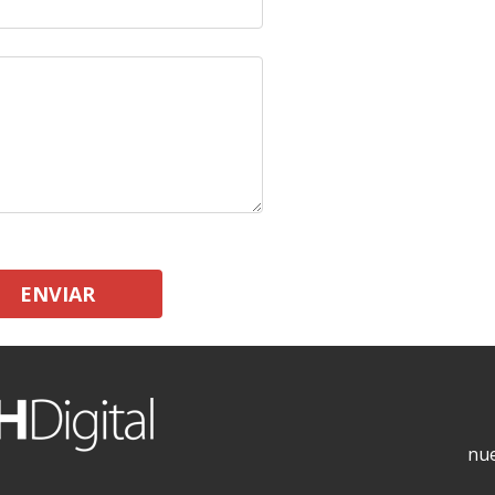
ENVIAR
nue