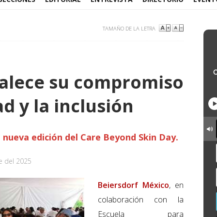
TAMAÑO DE LA LETRA
talece su compromiso
d y la inclusión
: nueva edición del Care Beyond Skin Day.
e del 2025
Beiersdorf México
, en
colaboración con la
Escuela para