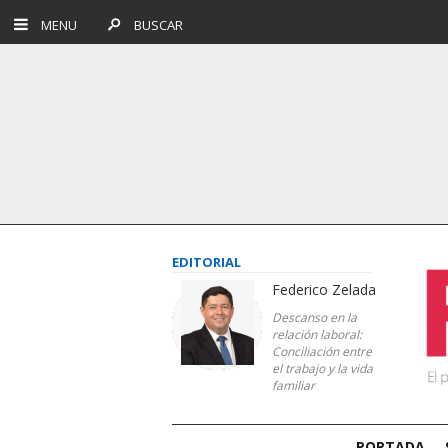
MENU
BUSCAR
EDITORIAL
Federico Zelada
Descanso en la
relación laboral:
Conciliación entre
el trabajo y la vida
familiar
PORTADA