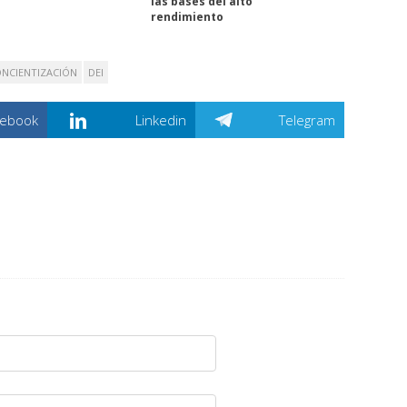
las bases del alto
rendimiento
NCIENTIZACIÓN
DEI
cebook
Linkedin
Telegram