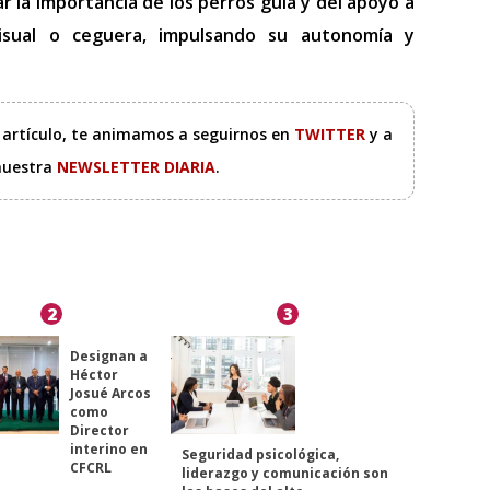
r la importancia de los perros guía y del apoyo a
visual o ceguera, impulsando su autonomía y
e artículo, te animamos a seguirnos en
TWITTER
y a
 nuestra
NEWSLETTER DIARIA
.
2
3
Designan a
Héctor
Josué Arcos
como
Director
interino en
Seguridad psicológica,
CFCRL
liderazgo y comunicación son