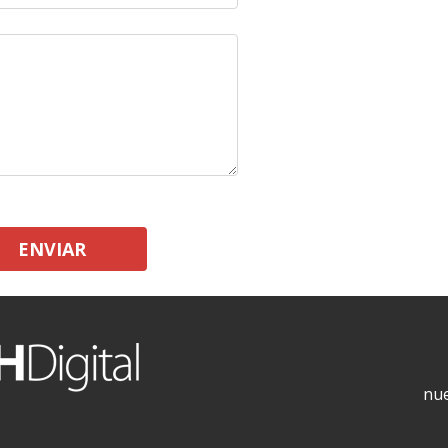
ENVIAR
nue