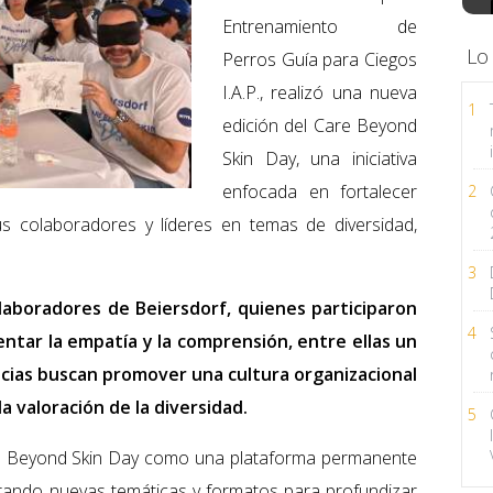
Entrenamiento de
Lo
Perros Guía para Ciegos
I.A.P., realizó una nueva
1
edición del Care Beyond
Skin Day, una iniciativa
enfocada en fortalecer
2
us colaboradores y líderes en temas de diversidad,
3
laboradores de Beiersdorf, quienes participaron
4
ntar la empatía y la comprensión, entre ellas un
ncias buscan promover una cultura organizacional
la valoración de la diversidad.
5
re Beyond Skin Day como una plataforma permanente
lorando nuevas temáticas y formatos para profundizar