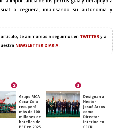
r la importancia de los perros guía y del apoyo a
visual o ceguera, impulsando su autonomía y
e artículo, te animamos a seguirnos en
TWITTER
y a
 nuestra
NEWSLETTER DIARIA
.
2
3
Grupo RICA
Designan a
Coca-Cola
Héctor
recuperó
Josué Arcos
más de 100
como
millones de
Director
botellas de
interino en
PET en 2025
CFCRL