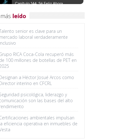
 más
leído
Talento senior es clave para un
mercado laboral verdaderamente
inclusivo
Grupo RICA Coca-Cola recuperó más
de 100 millones de botellas de PET en
2025
Designan a Héctor Josué Arcos como
Director interino en CFCRL
Seguridad psicológica, liderazgo y
comunicación son las bases del alto
rendimiento
Certificaciones ambientales impulsan
la eficiencia operativa en inmuebles de
Vesta