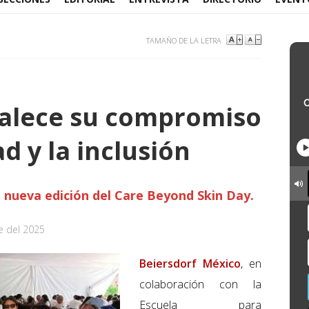
TAMAÑO DE LA LETRA
talece su compromiso
d y la inclusión
: nueva edición del Care Beyond Skin Day.
e del 2025
Beiersdorf México
, en
colaboración con la
Escuela para