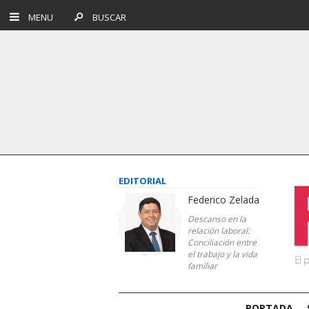
MENU
BUSCAR
EDITORIAL
Federico Zelada
Descanso en la
relación laboral:
Conciliación entre
el trabajo y la vida
familiar
PORTADA