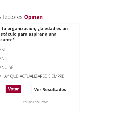
s lectores
Opinan
 tu organización, ¿la edad es un
stáculo para aspirar a una
acante?
SI
NO
NO SÉ
HAY QUE ACTUALIZARSE SIEMPRE
Ver Resultados
Ver más encuestas