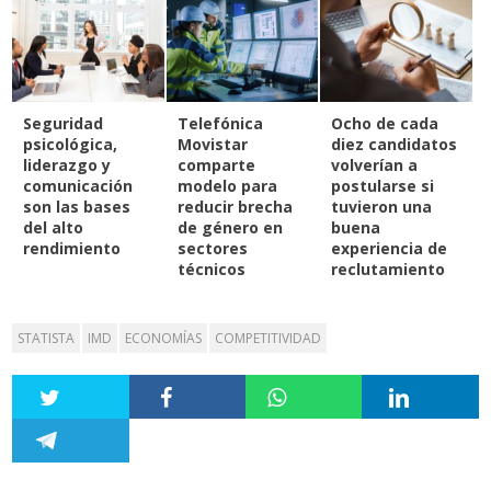
Seguridad
Telefónica
Ocho de cada
psicológica,
Movistar
diez candidatos
liderazgo y
comparte
volverían a
comunicación
modelo para
postularse si
son las bases
reducir brecha
tuvieron una
del alto
de género en
buena
rendimiento
sectores
experiencia de
técnicos
reclutamiento
STATISTA
IMD
ECONOMÍAS
COMPETITIVIDAD