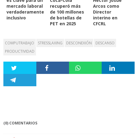
es clave para un
Coca-Cola
Héctor Josué
mercado laboral
recuperó más
Arcos como
verdaderamente
de 100 millones
Director
inclusivo
de botellas de
interino en
PET en 2025
CFCRL
COMPUTRABAJO
STRESSLAXING
DESCONEXIÓN
DESCANSO
PRODUCTIVIDAD
(0) COMENTARIOS